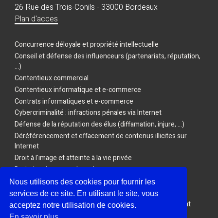
26 Rue des Trois-Conils - 33000 Bordeaux
Plan d'acces
Concurrence déloyale et propriété intellectuelle
Conseil et défense des influenceurs (partenariats, réputation,
...)
Contentieux commercial
Contentieux informatique et e-commerce
Contrats informatiques et e-commerce
Cybercriminalité : infractions pénales via Internet
Défense de la réputation des élus (diffamation, injure, ...)
Déréférencement et effacement de contenus illicites sur
Internet
Droit à l'image et atteinte à la vie privée
Droit des drones et des robots
Droit des Jeux vidéo, de l'E-sport et des Jeux en ligne
Nous utilisons des cookies pour fournir les
Droit du travail et nouvelles technologies
services de ce site. En utilisant le site, vous
E-réputation : action en diffamation, injure ou dénigrement
acceptez notre utilisation de cookies.
Protection des données personnelles
En savoir plus