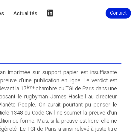
Contact
es
Actualités
an imprimée sur support papier est insuffisante
a preuve d’une publication en ligne. Le verdict est
ème
devant la 17
chambre du TGI de Paris dans une
osant le rugbyman James Haskell au directeur
t Planète People. On aurait pourtant pu penser le
article 1348 du Code Civil ne soumet la preuve d’un
ition de forme. Mais, si la preuve est libre, elle ne
gèreté. Le TGI de Paris a ainsi relevé à juste titre