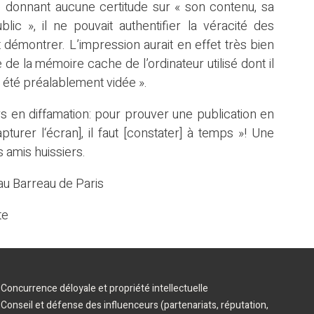
 donnant aucune certitude sur « son contenu, sa
lic », il ne pouvait authentifier la véracité des
t démontrer. L’impression aurait en effet très bien
 de la mémoire cache de l’ordinateur utilisé dont il
ait été préalablement vidée ».
s en diffamation: pour prouver une publication en
pturer l‘écran], il faut [constater] à temps »! Une
s amis huissiers.
au Barreau de Paris
te
Concurrence déloyale et propriété intellectuelle
Conseil et défense des influenceurs (partenariats, réputation,