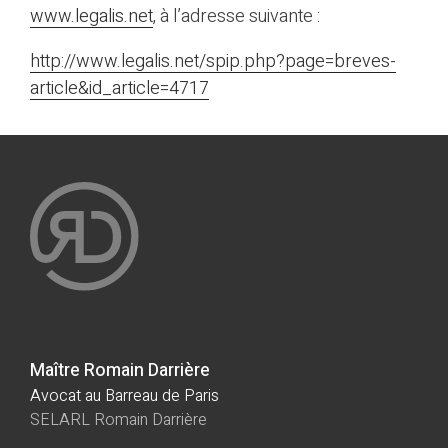
www.legalis.net
, à l’adresse suivante :
http://www.legalis.net/spip.php?page=breves-
article&id_article=4717
Maître Romain Darrière
Avocat au Barreau de Paris
SELARL Romain Darrière