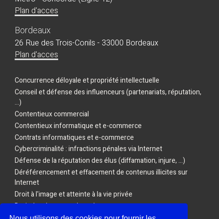
Plan d'acces
Bordeaux
26 Rue des Trois-Conils - 33000 Bordeaux
Plan d'acces
Concurrence déloyale et propriété intellectuelle
Conseil et défense des influenceurs (partenariats, réputation,
...)
Contentieux commercial
Contentieux informatique et e-commerce
Contrats informatiques et e-commerce
Cybercriminalité : infractions pénales via Internet
Défense de la réputation des élus (diffamation, injure, ...)
Déréférencement et effacement de contenus illicites sur
Internet
Droit à l'image et atteinte à la vie privée
Droit des drones et des robots
Droit des Jeux vidéo, de l'E-sport et des Jeux en ligne
Nous utilisons des cookies pour fournir les