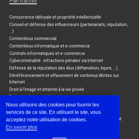
Plan d'acces
Concurrence déloyale et propriété intellectuelle
Conseil et défense des influenceurs (partenariats, réputation,
...)
Contentieux commercial
Contentieux informatique et e-commerce
Contrats informatiques et e-commerce
Cybercriminalité : infractions pénales via Internet
Défense de la réputation des élus (diffamation, injure, ...)
Déréférencement et effacement de contenus illicites sur
Internet
Droit à l'image et atteinte à la vie privée
Droit des drones et des robots
Droit des Jeux vidéo, de l'E-sport et des Jeux en ligne
Nous utilisons des cookies pour fournir les
Droit du travail et nouvelles technologies
services de ce site. En utilisant le site, vous
E-réputation : action en diffamation, injure ou dénigrement
acceptez notre utilisation de cookies.
Protection des données personnelles
En savoir plus