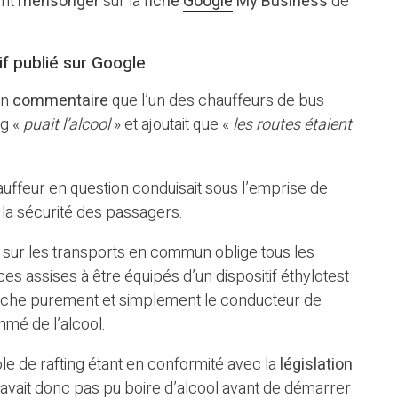
ent
mensonger
sur la
fiche
Google
My Business
de
if publié sur Google
on
commentaire
que l’un des chauffeurs de bus
ng «
puait l’alcool
» et ajoutait que «
les routes étaient
uffeur en question conduisait sous l’emprise de
 la sécurité des passagers.
on sur les transports en commun oblige tous les
es assises à être équipés d’un dispositif éthylotest
êche purement et simplement le conducteur de
mmé de l’alcool.
cole de rafting étant en conformité avec la
législation
n’avait donc pas pu boire d’alcool avant de démarrer